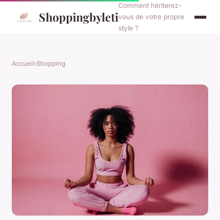
Comment hériterez-
Shoppingbyleti
vous de votre propre
style ?
Accueil
›
Shopping